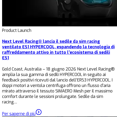
Product Launch
Next Level Racing® lancia il sedile da sim racing
ventilato ES1 HYPERCOOL, espandendo la tecnologia di
raffreddamento attivo in tutto l’ecosistema di sedili
ES1
Gold Coast, Australia – 18 giugno 2026 Next Level Racing®
amplia la sua gamma di sedili HYPERCOOL in seguito ai
feedback positivi ricevuti dal lancio dell’ERS3 HYPERCOOL. I
doppi motori a ventola centrifuga offrono un flusso d’aria
mirato attraverso il tessuto SIMAERO Mesh per il massimo
comfort durante le sessioni prolungate. Sedile da sim
racing…
Per saperne di più