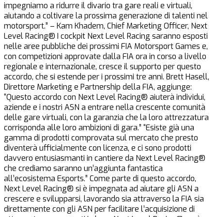
impegniamo a ridurre il divario tra gare reali e virtuali,
aiutando a coltivare la prossima generazione di talenti nel
motorsport.” – Kam Khadem, Chief Marketing Officer, Next
Level Racing® I cockpit Next Level Racing saranno esposti
nelle aree pubbliche dei prossimi FIA Motorsport Games e,
con competizioni approvate dalla FIA ora in corso a livello
regionale e internazionale, cresce il supporto per questo
accordo, che si estende per i prossimi tre anni. Brett Hasell,
Direttore Marketing e Partnership della FIA, aggiunge:
“Questo accordo con Next Level Racing® aiuterà individui,
aziende e i nostri ASN a entrare nella crescente comunità
delle gare virtuali, con la garanzia che la loro attrezzatura
corrisponda alle loro ambizioni di gara.” “Esiste già una
gamma di prodotti comprovata sul mercato che presto
diventerà ufficialmente con licenza, e ci sono prodotti
davvero entusiasmanti in cantiere da Next Level Racing®
che crediamo saranno un’aggiunta fantastica
all’ecosistema Esports.” Come parte di questo accordo,
Next Level Racing® si è impegnata ad aiutare gli ASN a
crescere e svilupparsi, lavorando sia attraverso la FIA sia
direttamente con gli ASN per facilitare l’acquisizione di