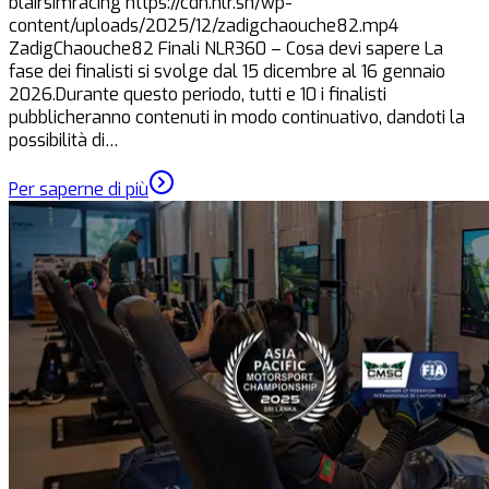
blairsimracing https://cdn.nlr.sh/wp-
content/uploads/2025/12/zadigchaouche82.mp4
ZadigChaouche82 Finali NLR360 – Cosa devi sapere La
fase dei finalisti si svolge dal 15 dicembre al 16 gennaio
2026.Durante questo periodo, tutti e 10 i finalisti
pubblicheranno contenuti in modo continuativo, dandoti la
possibilità di…
Per saperne di più