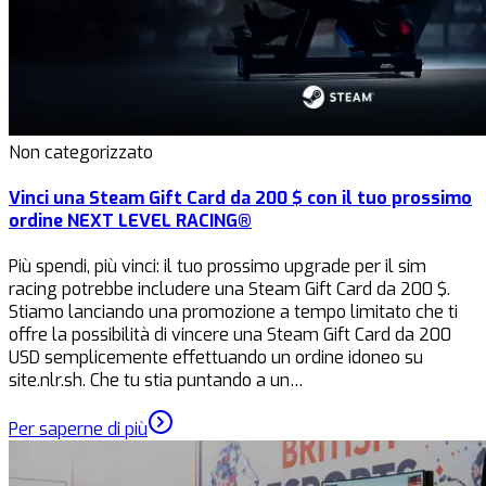
Non categorizzato
Vinci una Steam Gift Card da 200 $ con il tuo prossimo
ordine NEXT LEVEL RACING®
Più spendi, più vinci: il tuo prossimo upgrade per il sim
racing potrebbe includere una Steam Gift Card da 200 $.
Stiamo lanciando una promozione a tempo limitato che ti
offre la possibilità di vincere una Steam Gift Card da 200
USD semplicemente effettuando un ordine idoneo su
site.nlr.sh. Che tu stia puntando a un…
Per saperne di più