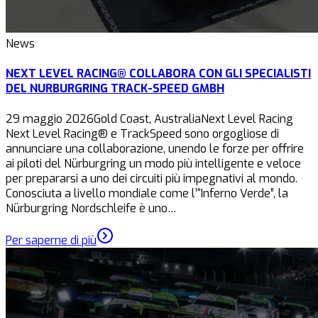
News
NEXT LEVEL RACING® COLLABORA CON GLI SPECIALISTI
DEL NURBURGRING TRACK-SPEED GMBH
29 maggio 2026Gold Coast, AustraliaNext Level Racing
Next Level Racing® e TrackSpeed sono orgogliose di
annunciare una collaborazione, unendo le forze per offrire
ai piloti del Nürburgring un modo più intelligente e veloce
per prepararsi a uno dei circuiti più impegnativi al mondo.
Conosciuta a livello mondiale come l’“Inferno Verde”, la
Nürburgring Nordschleife è uno…
Per saperne di più