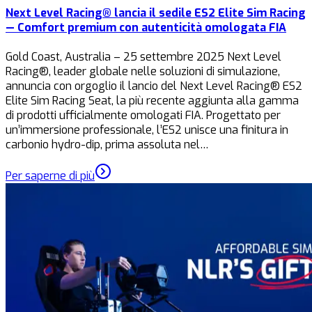
Next Level Racing® lancia il sedile ES2 Elite Sim Racing
— Comfort premium con autenticità omologata FIA
Gold Coast, Australia – 25 settembre 2025 Next Level
Racing®, leader globale nelle soluzioni di simulazione,
annuncia con orgoglio il lancio del Next Level Racing® ES2
Elite Sim Racing Seat, la più recente aggiunta alla gamma
di prodotti ufficialmente omologati FIA. Progettato per
un’immersione professionale, l’ES2 unisce una finitura in
carbonio hydro-dip, prima assoluta nel…
Per saperne di più