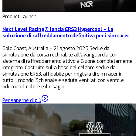
Product Launch
Next Level Racing® lancia ERS3 Hypercool – La
soluzione di raffreddamento definitiva per i sim racer
Gold Coast, Australia – 21 agosto 2025 Sedile da
simulazione da corsa reclinabile all’avanguardia con
sistema di raffreddamento attivo a 6 zone completamente
integrato. Costruito sulla base del celebre sedile da
simulazione ERS3, affidabile per migliaia di sim racer in
tutto il mondo. Schienale e seduta ventilati con ventole
riducono il calore e il disagio…
Per saperne di più