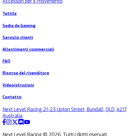
Accessori per il movimento
Tattile
Sedia da Gaming
Servizio clienti
Allestimenti commerciali
FAQ
Risorse del rivenditore
Videoistruzioni
Contatto
Next Level Racing 21-23 Upton Street, Bundall, QLD, 4217
Australia
Next Level Racing ©
2026
.
Tutti i diritti riservati