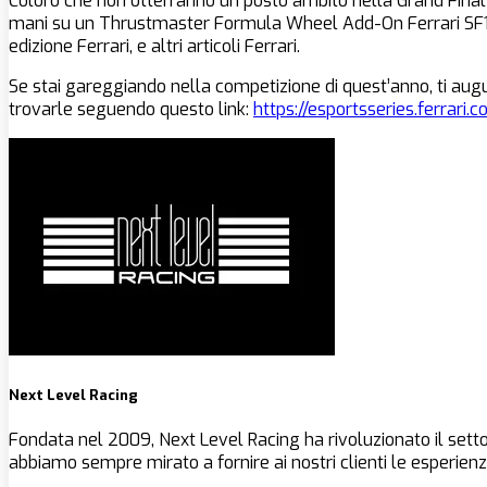
Coloro che non otterranno un posto ambito nella Grand Final 
mani su un Thrustmaster Formula Wheel Add-On Ferrari SF1000
edizione Ferrari, e altri articoli Ferrari.
Se stai gareggiando nella competizione di quest’anno, ti auguri
trovarle seguendo questo link:
https://esportsseries.ferrari.
Next Level Racing
Fondata nel 2009, Next Level Racing ha rivoluzionato il settor
abbiamo sempre mirato a fornire ai nostri clienti le esperienze