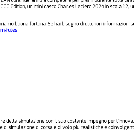
LAN continueranno a competere per premi durante tutta la stag
 Edition, un mini casco Charles Leclerc 2024 in scala 1:2, un
amo buona fortuna. Se hai bisogno di ulteriori informazioni sull
com/rules
e della simulazione con il suo costante impegno per l’innovazio
 di simulazione di corsa e di volo più realistiche e coinvolgenti