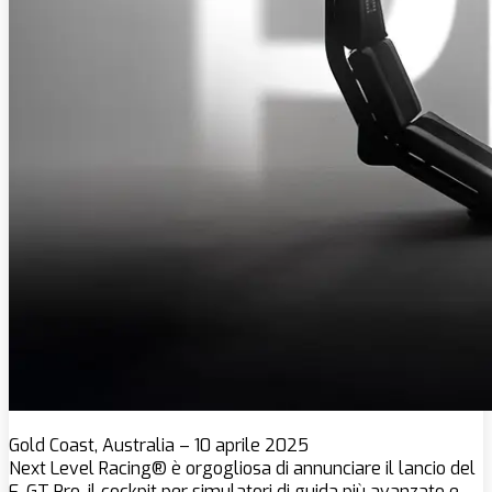
Gold Coast, Australia – 10 aprile 2025
Next Level Racing® è orgogliosa di annunciare il lancio del
F-GT Pro, il cockpit per simulatori di guida più avanzato e