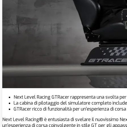
Next Level Racing GTRacer rappresenta una svolta per i
La cabina di pilotaggio del simulatore completo includ
GTRacer ricco di funzionalità per un’esperienza di cors
Next Level Racing® è entusiasta di svelare il nuovissimo Nex
un’esperienza di corsa coinvolgente in stile GT per gli appass