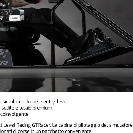
 simulatori di corse entry-level
e sedile e telaio premium
a coinvolgente
t Level Racing GTRacer. La cabina di pilotaggio del simulator
ionati di corse in un pacchetto conveniente.