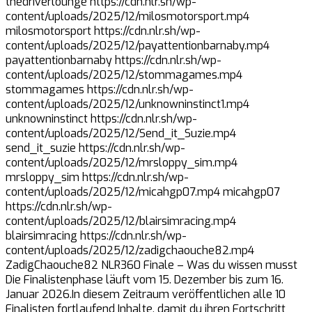
thedriverlounge https://cdn.nlr.sh/wp-
content/uploads/2025/12/milosmotorsport.mp4
milosmotorsport https://cdn.nlr.sh/wp-
content/uploads/2025/12/payattentionbarnaby.mp4
payattentionbarnaby https://cdn.nlr.sh/wp-
content/uploads/2025/12/stommagames.mp4
stommagames https://cdn.nlr.sh/wp-
content/uploads/2025/12/unknowninstinct1.mp4
unknowninstinct https://cdn.nlr.sh/wp-
content/uploads/2025/12/Send_it_Suzie.mp4
send_it_suzie https://cdn.nlr.sh/wp-
content/uploads/2025/12/mrsloppy_sim.mp4
mrsloppy_sim https://cdn.nlr.sh/wp-
content/uploads/2025/12/micahgp07.mp4 micahgp07
https://cdn.nlr.sh/wp-
content/uploads/2025/12/blairsimracing.mp4
blairsimracing https://cdn.nlr.sh/wp-
content/uploads/2025/12/zadigchaouche82.mp4
ZadigChaouche82 NLR360 Finale – Was du wissen musst
Die Finalistenphase läuft vom 15. Dezember bis zum 16.
Januar 2026.In diesem Zeitraum veröffentlichen alle 10
Finalisten fortlaufend Inhalte, damit du ihren Fortschritt