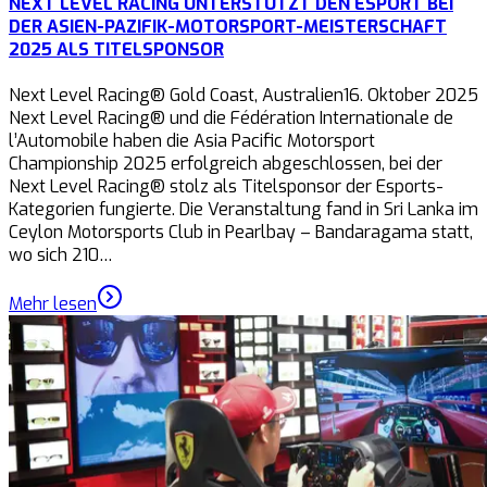
NEXT LEVEL RACING UNTERSTÜTZT DEN ESPORT BEI
DER ASIEN-PAZIFIK-MOTORSPORT-MEISTERSCHAFT
2025 ALS TITELSPONSOR
Next Level Racing® Gold Coast, Australien16. Oktober 2025
Next Level Racing® und die Fédération Internationale de
l’Automobile haben die Asia Pacific Motorsport
Championship 2025 erfolgreich abgeschlossen, bei der
Next Level Racing® stolz als Titelsponsor der Esports-
Kategorien fungierte. Die Veranstaltung fand in Sri Lanka im
Ceylon Motorsports Club in Pearlbay – Bandaragama statt,
wo sich 210…
Mehr lesen