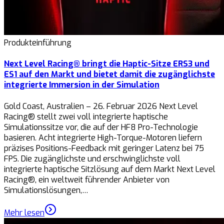
Produkteinführung
Next Level Racing® bringt die Haptic-Sitze ERS3 und
ES1 auf den Markt und bietet damit die zugänglichste
integrierte Immersion in der Simulation
Gold Coast, Australien – 26. Februar 2026 Next Level
Racing® stellt zwei voll integrierte haptische
Simulationssitze vor, die auf der HF8 Pro-Technologie
basieren. Acht integrierte High-Torque-Motoren liefern
präzises Positions-Feedback mit geringer Latenz bei 75
FPS. Die zugänglichste und erschwinglichste voll
integrierte haptische Sitzlösung auf dem Markt Next Level
Racing®, ein weltweit führender Anbieter von
Simulationslösungen,…
Mehr lesen