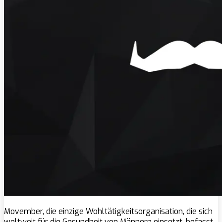
Movember, die einzige Wohltätigkeitsorganisation, die sich
weltweit für die Gesundheit von Männern einsetzt, befasst