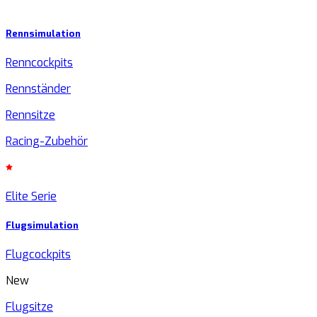
Rennsimulation
Renncockpits
Rennständer
Rennsitze
Racing-Zubehör
Elite Serie
Flugsimulation
Flugcockpits
New
Flugsitze