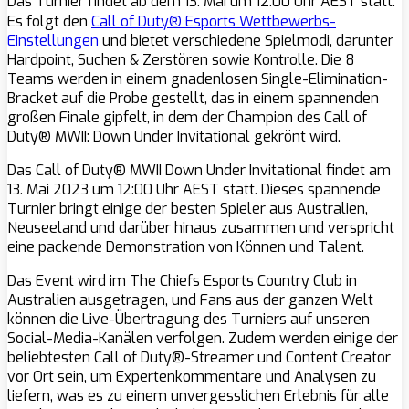
Das Turnier findet ab dem 13.
Mai um 12:00 Uhr AEST statt.
Es folgt den
Call of Duty® Esports Wettbewerbs-
Einstellungen
und bietet verschiedene Spielmodi, darunter
Hardpoint, Suchen & Zerstören sowie Kontrolle. Die 8
Teams werden in einem gnadenlosen Single-Elimination-
Bracket auf die Probe gestellt, das in einem spannenden
großen Finale gipfelt, in dem der Champion des Call of
Duty® MWII: Down Under Invitational gekrönt wird.
Das Call of Duty® MWII Down Under Invitational findet am
13. Mai 2023 um 12:00 Uhr AEST statt. Dieses spannende
Turnier bringt einige der besten Spieler aus Australien,
Neuseeland und darüber hinaus zusammen und verspricht
eine packende Demonstration von Können und Talent.
Das Event wird im The Chiefs Esports Country Club in
Australien ausgetragen, und Fans aus der ganzen Welt
können die Live-Übertragung des Turniers auf unseren
Social-Media-Kanälen verfolgen. Zudem werden einige der
beliebtesten Call of Duty®-Streamer und Content Creator
vor Ort sein, um Expertenkommentare und Analysen zu
liefern, was es zu einem unvergesslichen Erlebnis für alle