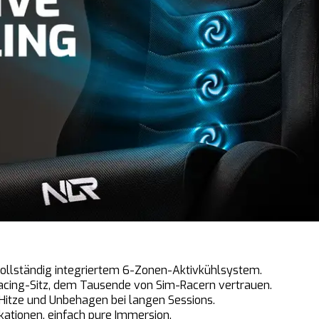
vollständig integriertem 6-Zonen-Aktivkühlsystem.
acing-Sitz, dem Tausende von Sim-Racern vertrauen.
 Hitze und Unbehagen bei langen Sessions.
kationen, einfach pure Immersion.