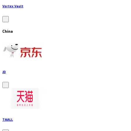
Vortex Vault
China
JD
TMALL