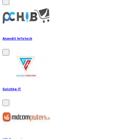
Anandit Infotech
Golchha IT