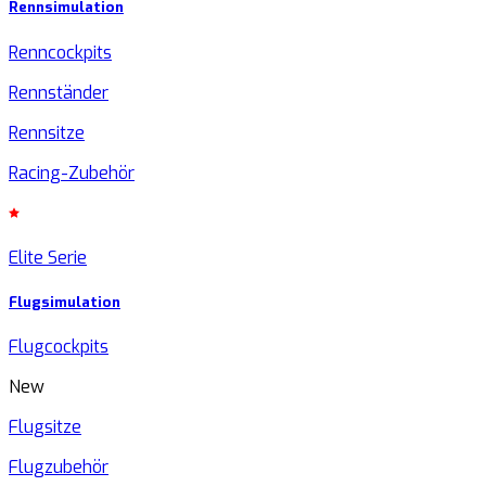
Rennsimulation
Renncockpits
Rennständer
Rennsitze
Racing-Zubehör
Elite Serie
Flugsimulation
Flugcockpits
New
Flugsitze
Flugzubehör