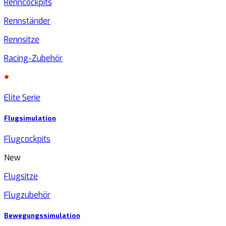
Renncockpits
Rennständer
Rennsitze
Racing-Zubehör
Elite Serie
Flugsimulation
Flugcockpits
New
Flugsitze
Flugzubehör
Bewegungssimulation