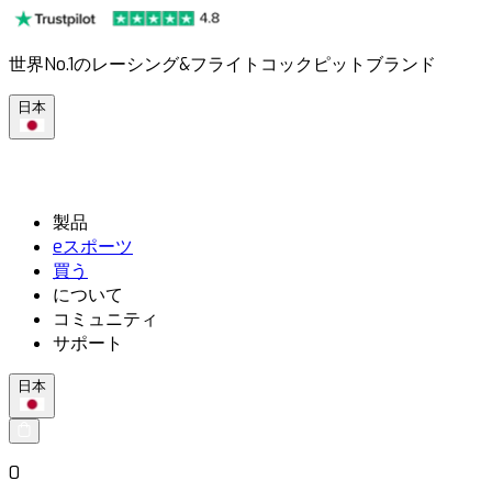
世界No.1のレーシング&フライトコックピットブランド
日本
製品
eスポーツ
買う
について
コミュニティ
サポート
日本
0