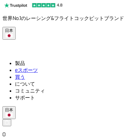
世界No.1のレーシング&フライトコックピットブランド
日本
製品
eスポーツ
買う
について
コミュニティ
サポート
日本
0