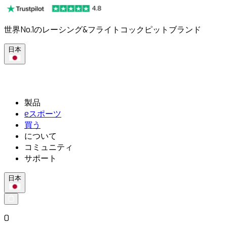
世界No.1のレーシング&フライトコックピットブランド
日本
製品
eスポーツ
買う
について
コミュニティ
サポート
日本
0