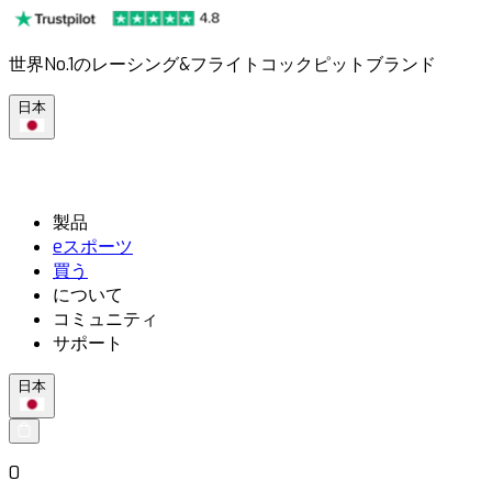
世界No.1のレーシング&フライトコックピットブランド
日本
製品
eスポーツ
買う
について
コミュニティ
サポート
日本
0