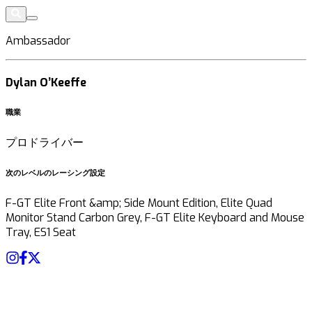
Ambassador
Dylan O’Keeffe
職業
プロドライバー
次のレベルのレーシング設定
F-GT Elite Front &amp; Side Mount Edition, Elite Quad
Monitor Stand Carbon Grey, F-GT Elite Keyboard and Mouse
Tray, ES1 Seat