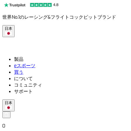
世界No.1のレーシング&フライトコックピットブランド
日本
製品
eスポーツ
買う
について
コミュニティ
サポート
日本
0