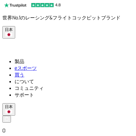
世界No.1のレーシング&フライトコックピットブランド
日本
製品
eスポーツ
買う
について
コミュニティ
サポート
日本
0