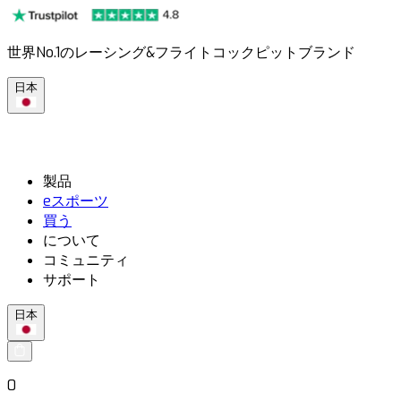
世界No.1のレーシング&フライトコックピットブランド
日本
製品
eスポーツ
買う
について
コミュニティ
サポート
日本
0