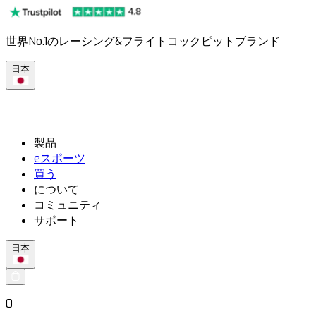
世界No.1のレーシング&フライトコックピットブランド
日本
製品
eスポーツ
買う
について
コミュニティ
サポート
日本
0