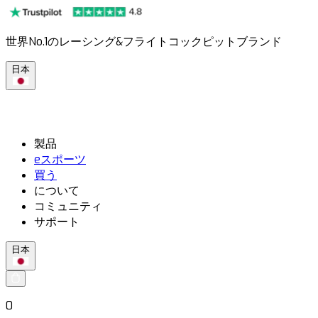
世界No.1のレーシング&フライトコックピットブランド
日本
製品
eスポーツ
買う
について
コミュニティ
サポート
日本
0