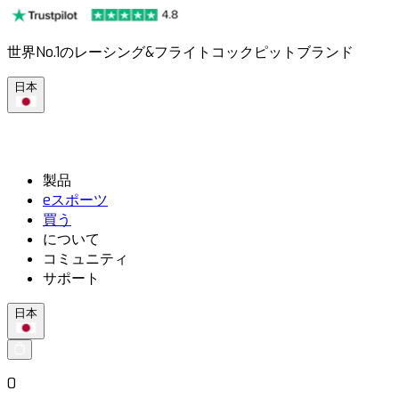
世界No.1のレーシング&フライトコックピットブランド
日本
製品
eスポーツ
買う
について
コミュニティ
サポート
日本
0