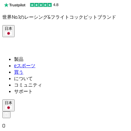
世界No.1のレーシング&フライトコックピットブランド
日本
製品
eスポーツ
買う
について
コミュニティ
サポート
日本
0