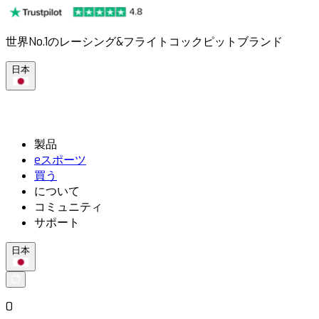
世界No.1のレーシング&フライトコックピットブランド
日本
製品
eスポーツ
買う
について
コミュニティ
サポート
日本
0