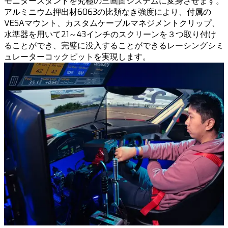
モニタースタンドを究極の三画面システムに変身させます。
アルミニウム押出材6063の比類なき強度により、付属の
VESAマウント、カスタムケーブルマネジメントクリップ、
水準器を用いて21～43インチのスクリーンを３つ取り付け
ることができ、完璧に没入することができるレーシングシミ
ュレーターコックピットを実現します。