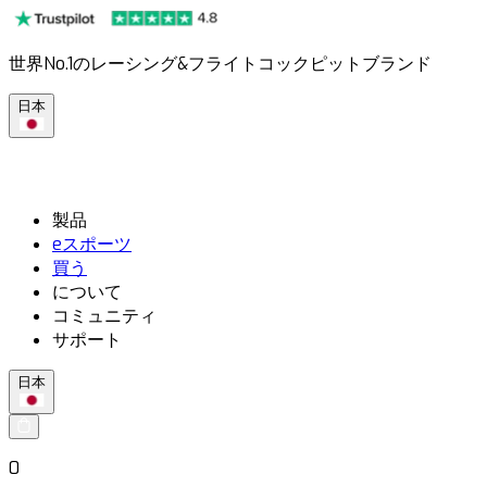
世界No.1のレーシング&フライトコックピットブランド
日本
製品
eスポーツ
買う
について
コミュニティ
サポート
日本
0