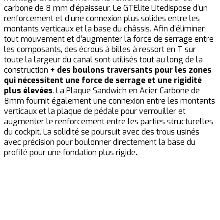
carbone de 8 mm d’épaisseur. Le GTElite Litedispose d’un
l
renforcement et d’une connexion plus solides entre les
M
montants verticaux et la base du châssis. Afin d’éliminer
p
tout mouvement et d’augmenter la force de serrage entre
e
les composants, des écrous à billes à ressort en T sur
L
toute la largeur du canal sont utilisés tout au long de la
d
construction
+ des boulons traversants pour les zones
l
qui nécessitent une force de serrage et une rigidité
d
plus élevées
. La Plaque Sandwich en Acier Carbone de
p
8mm fournit également une connexion entre les montants
L
verticaux et la plaque de pédale pour verrouiller et
W
augmenter le renforcement entre les parties structurelles
e
du cockpit. La solidité se poursuit avec des trous usinés
avec précision pour boulonner directement la base du
profilé pour une fondation plus rigide
.
N
l
m
–
–