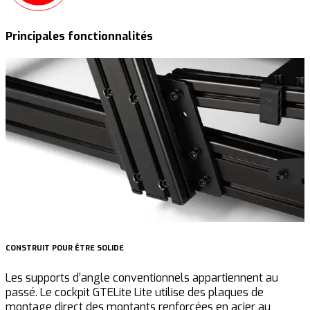
Principales fonctionnalités
CONSTRUIT POUR ÊTRE SOLIDE
P
Les supports d’angle conventionnels appartiennent au
L
passé. Le cockpit GTELite Lite utilise des plaques de
s
montage direct des montants renforcées en acier au
R