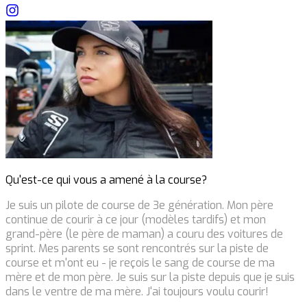
Qu'est-ce qui vous a amené à la course?
Je suis un pilote de course de 3e génération. Mon père
continue de courir à ce jour (modèles tardifs) et mon
grand-père (le père de maman) a couru des voitures de
sprint. Mes parents se sont rencontrés sur la piste de
course et m'ont eu - je reçois le sang de course de ma
mère et de mon père. Je suis sur la piste depuis que je suis
dans le ventre de ma mère. J'ai toujours voulu courir!