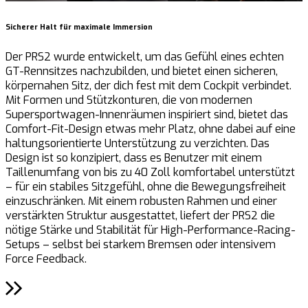
Sicherer Halt für maximale Immersion
I
Der PRS2 wurde entwickelt, um das Gefühl eines echten
D
GT-Rennsitzes nachzubilden, und bietet einen sicheren,
i
körpernahen Sitz, der dich fest mit dem Cockpit verbindet.
d
Mit Formen und Stützkonturen, die von modernen
M
Supersportwagen-Innenräumen inspiriert sind, bietet das
N
Comfort-Fit-Design etwas mehr Platz, ohne dabei auf eine
b
haltungsorientierte Unterstützung zu verzichten. Das
S
Design ist so konzipiert, dass es Benutzer mit einem
s
Taillenumfang von bis zu 40 Zoll komfortabel unterstützt
A
– für ein stabiles Sitzgefühl, ohne die Bewegungsfreiheit
einzuschränken. Mit einem robusten Rahmen und einer
verstärkten Struktur ausgestattet, liefert der PRS2 die
nötige Stärke und Stabilität für High-Performance-Racing-
Setups – selbst bei starkem Bremsen oder intensivem
Force Feedback.