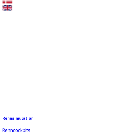
Rennsimulation
Renncockpits