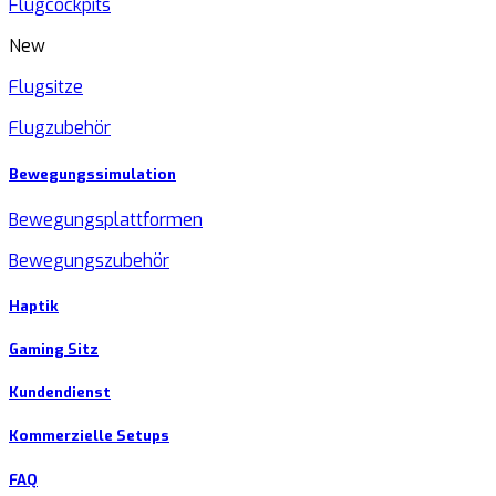
Flugcockpits
New
Flugsitze
Flugzubehör
Bewegungssimulation
Bewegungsplattformen
Bewegungszubehör
Haptik
Gaming Sitz
Kundendienst
Kommerzielle Setups
FAQ