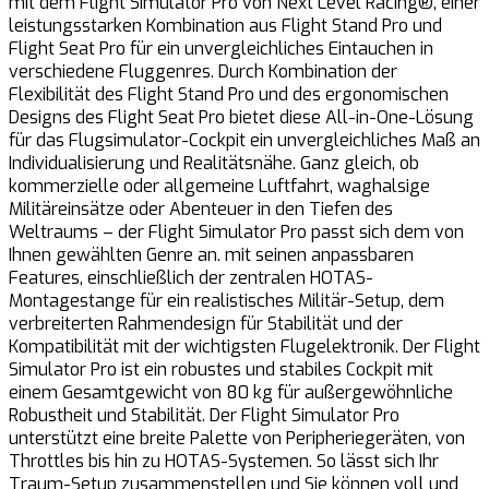
mit dem Flight Simulator Pro von Next Level Racing®, einer
F
leistungsstarken Kombination aus Flight Stand Pro und
S
Flight Seat Pro für ein unvergleichliches Eintauchen in
S
verschiedene Fluggenres. Durch Kombination der
E
Flexibilität des Flight Stand Pro und des ergonomischen
H
Designs des Flight Seat Pro bietet diese All-in-One-Lösung
K
für das Flugsimulator-Cockpit ein unvergleichliches Maß an
V
Individualisierung und Realitätsnähe. Ganz gleich, ob
W
kommerzielle oder allgemeine Luftfahrt, waghalsige
m
Militäreinsätze oder Abenteuer in den Tiefen des
G
Weltraums – der Flight Simulator Pro passt sich dem von
m
Ihnen gewählten Genre an. mit seinen anpassbaren
d
Features, einschließlich der zentralen HOTAS-
1
Montagestange für ein realistisches Militär-Setup, dem
e
verbreiterten Rahmendesign für Stabilität und der
v
Kompatibilität mit der wichtigsten Flugelektronik. Der Flight
A
Simulator Pro ist ein robustes und stabiles Cockpit mit
d
einem Gesamtgewicht von 80 kg für außergewöhnliche
M
Robustheit und Stabilität. Der Flight Simulator Pro
v
unterstützt eine breite Palette von Peripheriegeräten, von
M
Throttles bis hin zu HOTAS-Systemen. So lässt sich Ihr
v
Traum-Setup zusammenstellen und Sie können voll und
V