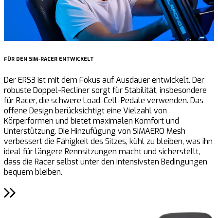
FÜR DEN SIM-RACER ENTWICKELT
P
Der ERS3 ist mit dem Fokus auf Ausdauer entwickelt. Der
D
robuste Doppel-Recliner sorgt für Stabilität, insbesondere
M
für Racer, die schwere Load-Cell-Pedale verwenden. Das
b
offene Design berücksichtigt eine Vielzahl von
u
Körperformen und bietet maximalen Komfort und
D
Unterstützung. Die Hinzufügung von SIMAERO Mesh
verbessert die Fähigkeit des Sitzes, kühl zu bleiben, was ihn
a
ideal für längere Rennsitzungen macht und sicherstellt,
l
dass die Racer selbst unter den intensivsten Bedingungen
V
bequem bleiben.
u