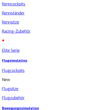
Renncockpits
Rennständer
Rennsitze
Racing-Zubehör
Elite Serie
Flugsimulation
Flugcockpits
New
Flugsitze
Flugzubehör
Bewegungssimulation