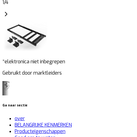
1
/
4
*elektronica niet inbegrepen
Gebruikt door marktleiders
Ga naar sectie
over
BELANGRIJKE KENMERKEN
Producteigenschappen