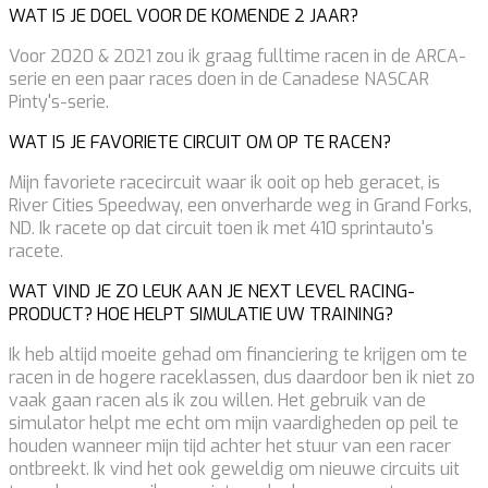
WAT IS JE DOEL VOOR DE KOMENDE 2 JAAR?
Voor 2020 & 2021 zou ik graag fulltime racen in de ARCA-
serie en een paar races doen in de Canadese NASCAR
Pinty's-serie.
WAT IS JE FAVORIETE CIRCUIT OM OP TE RACEN?
Mijn favoriete racecircuit waar ik ooit op heb geracet, is
River Cities Speedway, een onverharde weg in Grand Forks,
ND. Ik racete op dat circuit toen ik met 410 sprintauto's
racete.
WAT VIND JE ZO LEUK AAN JE NEXT LEVEL RACING-
PRODUCT? HOE HELPT SIMULATIE UW TRAINING?
Ik heb altijd moeite gehad om financiering te krijgen om te
racen in de hogere raceklassen, dus daardoor ben ik niet zo
vaak gaan racen als ik zou willen. Het gebruik van de
simulator helpt me echt om mijn vaardigheden op peil te
houden wanneer mijn tijd achter het stuur van een racer
ontbreekt. Ik vind het ook geweldig om nieuwe circuits uit