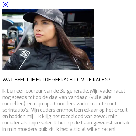
WAT HEEFT JE ERTOE GEBRACHT OM TE RACEN?
Ik ben een coureur van de 3e generatie. Mijn vader racet
nog steeds tot op de dag van vandaag (vuile late
modellen), en mijn opa (moeders vader) racete met
sprintauto's. Mijn ouders ontmoetten elkaar op het circuit
en hadden mij - ik krijg het racebloed van zowel mijn
moeder als mijn vader. Ik ben op de baan geweest sinds ik
in mijn moeders buik zit. Ik heb altijd al willen racen!