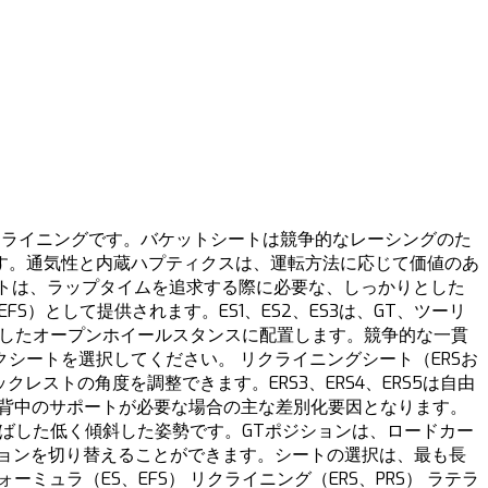
クライニングです。バケットシートは競争的なレーシングのた
す。通気性と内蔵ハプティクスは、運転方法に応じて価値のあ
シートは、ラップタイムを追求する際に必要な、しっかりとした
EFS）として提供されます。ES1、ES2、ES3は、GT、ツーリ
低く傾斜したオープンホイールスタンスに配置します。競争的な一貫
シートを選択してください。 リクライニングシート（ERSお
ストの角度を調整できます。ERS3、ERS4、ERS5は自由
加の背中のサポートが必要な場合の主な差別化要因となります。
伸ばした低く傾斜した姿勢です。GTポジションは、ロードカー
ションを切り替えることができます。シートの選択は、最も長
ミュラ（ES、EFS） リクライニング（ERS、PRS） ラテラ