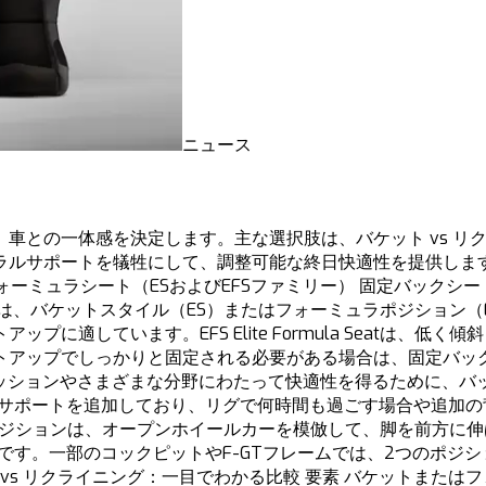
ニュース
車との一体感を決定します。主な選択肢は、バケット vs リ
ラルサポートを犠牲にして、調整可能な終日快適性を提供しま
ォーミュラシート（ESおよびEFSファミリー） 固定バック
グシートは、バケットスタイル（ES）またはフォーミュラポジション（
に適しています。EFS Elite Formula Seatは、
アップでしっかりと固定される必要がある場合は、固定バック
ッションやさまざまな分野にわたって快適性を得るために、バックレ
ンバーサポートを追加しており、リグで何時間も過ごす場合や追
ュラポジションは、オープンホイールカーを模倣して、脚を前方に
です。一部のコックピットやF-GTフレームでは、2つのポジ
 リクライニング：一目でわかる比較 要素 バケットまたはフォー