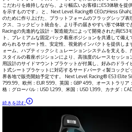
こだわりを維持しながら、より幅広いお客様にES3体験を提供しま
を示すものです」 と、Next Level Racing® CEO
のために作り上げた、プラットフォームのフラッグシップ表現
クス、コックピット統合を、より手の届きやすい形で体験できる
Racingの先進的な設計・製造能力によって開発された両
ト、プレミアムな固定バック着座ポジションを共通して備え
められるサポート性、安定性、視覚的インパクトを提供します
ォーム、ハプティックシミュレーションシステムを支える、
スタイルの着座ポジションにより、高強度のレースセッショ
用設計のサイドマウントブラケットが付属し、好みのドライビングポジシ
ト式シートブラケットに対応するサードパーティ製コックピットと互換性があり
界各地で販売開始予定です。 Next Level Racing® ES3 El
799.99、欧州：EUR 599、英国：GBP 499、オーストラリア：AUD 
格：グローバル：USD 1,299、米国：USD 1,399、カナダ：CAD 1
続きを読む