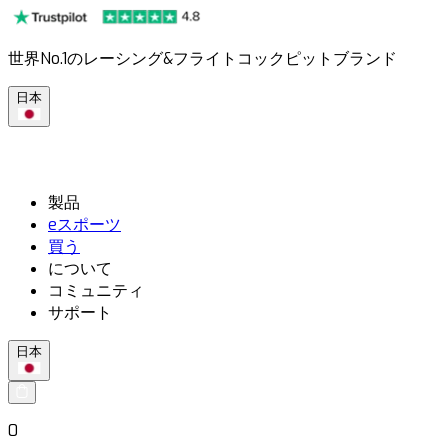
世界No.1のレーシング&フライトコックピットブランド
日本
製品
eスポーツ
買う
について
コミュニティ
サポート
日本
0