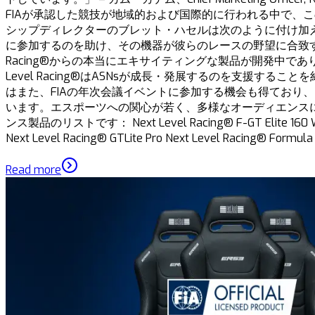
FIAが承認した競技が地域的および国際的に行われる中で、
シップディレクターのブレット・ハセルは次のように付け加えていま
に参加するのを助け、その機器が彼らのレースの野望に合致する
Racing®からの本当にエキサイティングな製品が開発中で
Level Racing®はASNsが成長・発展するのを支援すること
はまた、FIAの年次会議イベントに参加する機会も得ており
います。エスポーツへの関心が若く、多様なオーディエンスに強
ンス製品のリストです： Next Level Racing® F-GT Elite 160 Wheel Pl
Next Level Racing® GTLite Pro Next Level Racing® Formula L
Read more