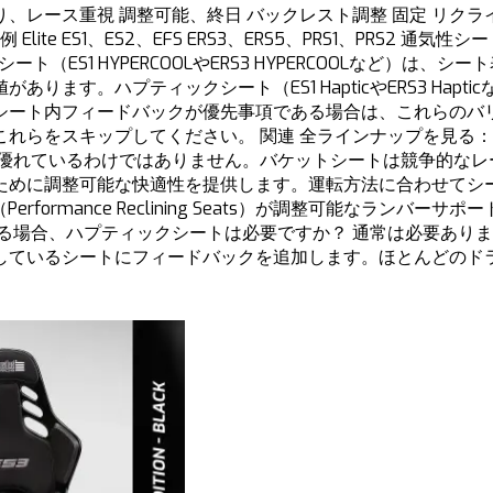
り、レース重視 調整可能、終日 バックレスト調整 固定 リクラ
te ES1、ES2、EFS ERS3、ERS5、PRS1、PRS2
ート（ES1 HYPERCOOLやERS3 HYPERCOOLなど）
ます。ハプティックシート（ES1 HapticやERS3 Ha
シート内フィードバックが優先事項である場合は、これらのバ
れらをスキップしてください。 関連 全ラインナップを見る：
に優れているわけではありません。バケットシートは競争的なレ
めに調整可能な快適性を提供します。運転方法に合わせてシート
formance Reclining Seats）が調整可能なランバ
る場合、ハプティックシートは必要ですか？ 通常は必要あり
しているシートにフィードバックを追加します。ほとんどのド