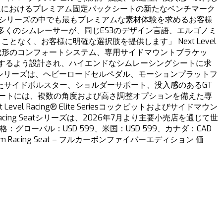
コシステムにおけるプレミアム固定バックシートの新たなベンチマーク
ィションは、シリーズの中でも最もプレミアムな素材体験を求めるお客様
多くのシムレーサーが、同じES3のデザイン言語、エルゴノミ
く、お客様に明確な選択肢を提供します」 Next Level
密成形のコンフォートシステム、専用サイドマウントブラケッ
するよう設計され、ハイエンドなシムレーシングシートに求
3シリーズは、ヘビーロードセルペダル、モーションプラットフ
たサイドボルスター、ショルダーサポート、没入感のあるGT
ートには、複数の角度および高さ調整オプションを備えた専
acing® Elite Seriesコックピットおよびサイドマウン
 Racing Seatシリーズは、2026年7月より主要小売店を通じて世
ラック 価格：グローバル：USD 599、米国：USD 599、カナダ：CAD
e Sim Racing Seat – フルカーボンファイバーエディション 価