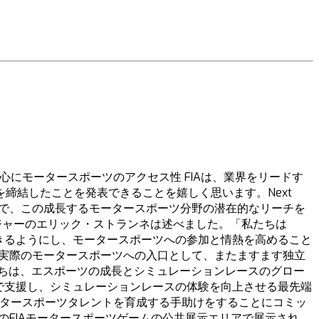
ツ活動の中心にモータースポーツのアクセス性 FIAは、業界をリードす
契約を締結したことを発表できることを嬉しく思います。Next
ることで、この成長するモータースポーツ分野の潜在的なリーチを
ジャーのエリック・ストランネは述べました。「私たちは
できるようにし、モータースポーツへの参加と情熱を高めること
、実際のモータースポーツへの入口として、またますます独立
ちは、エスポーツの成長とシミュレーションレースのグロー
中で支援し、シミュレーションレースの体験を向上させる最先端
ータースポーツタレントを育成する手助けをすることにコミッ
のコックピットは、今後のFIAモータースポーツゲームの公共展示エリアで展示され、