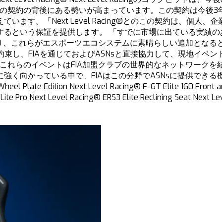
この契約の背後にある勢いが高まっています。この契約は今後3年
す。「Next Level Racing®とのこの契約は、個人
という保証を提供します。 「すでに市場に出ている実績のある製
あり、これらがエスポーツエコシステムに素晴らしい追加となると
を約束し、FIAを通じておよびASNsと直接協力して、現地イベント用
、これらのイベントはFIA加盟クラブの世界的なネットワーク
く向かっている中で、FIAはこの分野でASNsに提供できる機
ate Edition Next Level Racing® F-GT Elite 160 Front and 
ite Pro Next Level Racing® ERS3 Elite Reclining Seat Next Le