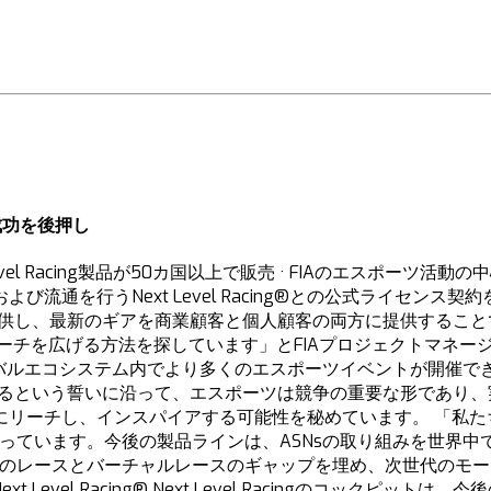
の成功を後押し
Level Racing製品が50カ国以上で販売 · FIAのエスポー
通を行うNext Level Racing®との公式ライセンス
ンス製品を提供し、最新のギアを商業顧客と個人顧客の両方に提供す
ーチを広げる方法を探しています」とFIAプロジェクトマネー
ローバルエコシステム内でより多くのエスポーツイベントが開催
にするという誓いに沿って、エスポーツは競争の重要な形であり
にリーチし、インスパイアする可能性を秘めています。 「私た
思っています。今後の製品ラインは、ASNsの取り組みを世界
際のレースとバーチャルレースのギャップを埋め、次世代のモ
er, Next Level Racing® Next Level Racing