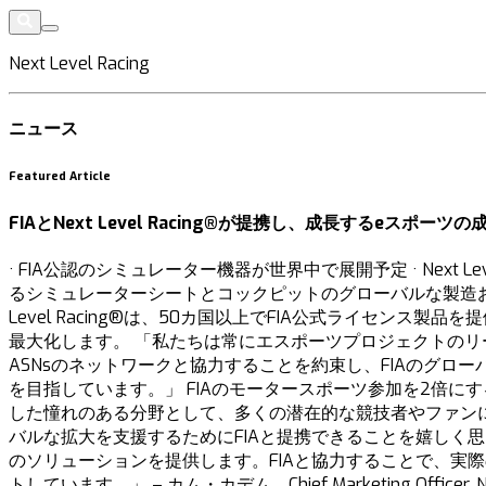
Next Level Racing
ニュース
Featured Article
FIAとNext Level Racing®が提携し、成長するeスポーツ
· FIA公認のシミュレーター機器が世界中で展開予定 · Next 
るシミュレーターシートとコックピットのグローバルな製造および流
Level Racing®は、50カ国以上でFIA公式ライセ
最大化します。 「私たちは常にエスポーツプロジェクトのリ
ASNsのネットワークと協力することを約束し、FIAのグ
を目指しています。」 FIAのモータースポーツ参加を2倍
した憧れのある分野として、多くの潜在的な競技者やファン
バルな拡大を支援するためにFIAと提携できることを嬉しく
のソリューションを提供します。FIAと協力することで、実
トしています。」 – カム・カデム、Chief Marketing Offic