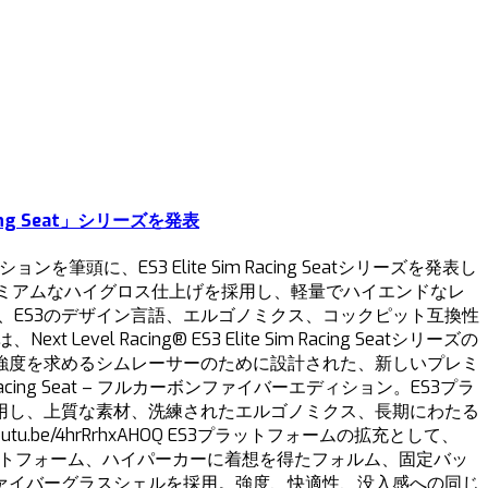
ing Seat」シリーズを発表
筆頭に、ES3 Elite Sim Racing Seatシリーズを発表し
レミアムなハイグロス仕上げを採用し、軽量でハイエンドなレ
り、ES3のデザイン言語、エルゴノミクス、コックピット互換性
 Racing® ES3 Elite Sim Racing Seatシリーズの
強度を求めるシムレーサーのために設計された、新しいプレミ
Racing Seat – フルカーボンファイバーエディション。ES3プラ
用し、上質な素材、洗練されたエルゴノミクス、長期にわたる
e/4hrRrhxAHOQ ES3プラットフォームの拡充として、
。同じES3プラットフォーム、ハイパーカーに着想を得たフォルム、固定バッ
ァイバーグラスシェルを採用。強度、快適性、没入感への同じ