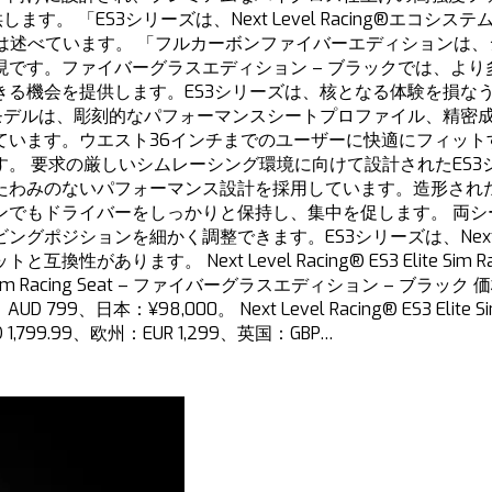
す。 「ES3シリーズは、Next Level Racing®エ
のHess Ghahは述べています。 「フルカーボンファイバーエデ
です。ファイバーグラスエディション – ブラックでは、より
機会を提供します。ES3シリーズは、核となる体験を損なうことな
ES3モデルは、彫刻的なパフォーマンスシートプロファイル、精
ています。ウエスト36インチまでのユーザーに快適にフィット
。 要求の厳しいシムレーシング環境に向けて設計されたES
たわみのないパフォーマンス設計を採用しています。造形され
ンでもドライバーをしっかりと保持し、集中を促します。 両シ
ョンを細かく調整できます。ES3シリーズは、Next Level R
ます。 Next Level Racing® ES3 Elite Sim
ite Sim Racing Seat – ファイバーグラスエディション – ブ
799、日本：¥98,000。 Next Level Racing® ES3 Elit
,799.99、欧州：EUR 1,299、英国：GBP…