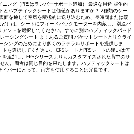
イニング（PRSはランバーサポート追加） 最適な用途 競争的
 通気性シートとハプティックシートは価値がありますか？ 2種類のシー
は、シート表面を通して空気を積極的に送り込むため、長時間または暖
pticなど）は、シートにフィードバックモーターを内蔵し、別途パ
リアントを選択してください。すでに別のハプティックパッド
レーシングシート よくあるご質問 バケットシートとリクライ
ーシングのためにより多くのラテラルサポートを提供しま
を選択してください。 ERSシートとPRSシートの違いは何
ーサポートを追加し、ERSシリーズよりもカスタマイズされた背中のサ
ません。両者は同じ目的を果たします。ハプティックシートは
ライバーにとって、両方を使用することは冗長です。