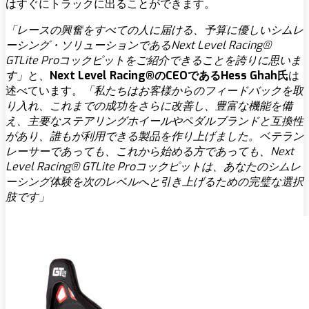
はすぐにトラックに出ることができます。
「レースの興奮をすべての人に届ける、予算に優しいシムレ
ーシング・ソリューションであるNext Level Racing®
GTLite Proコックピットをご紹介できることを誇りに思いま
す」
と、
Next Level Racing®のCEOであるHess Ghah氏
は
述べています。
「私たちはお客様からのフィードバックを取
り入れ、これまでの成功をさらに改善し、豊富な機能を備
え、主要なステアリングホイールやペダルブランドと互換性
があり、誰もが利用できる製品を作り上げました。ベテラン
レーサーであっても、これから始める方であっても、Next
Level Racing® GTLite Proコックピットは、あなたのシムレ
ーシング体験を次のレベルへと引き上げるための完璧な選択
肢です」