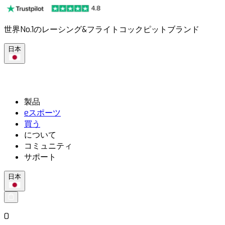
世界No.1のレーシング&フライトコックピットブランド
日本
製品
eスポーツ
買う
について
コミュニティ
サポート
日本
0