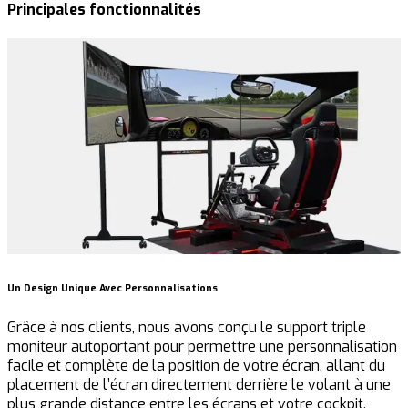
Principales fonctionnalités
Un Design Unique Avec Personnalisations
U
Grâce à nos clients, nous avons conçu le support triple
É
moniteur autoportant pour permettre une personnalisation
v
facile et complète de la position de votre écran, allant du
m
placement de l’écran directement derrière le volant à une
l
plus grande distance entre les écrans et votre cockpit.
c