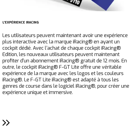
L'EXPÉRIENCE IRACING
H
Les utilisateurs peuvent maintenant avoir une expérience
L
plus interactive avec la marque iRacing® en ayant un
c
cockpit dédié. Avec l’achat de chaque cockpit iRacing®
e
Edition, les nouveaux utilisateurs peuvent maintenant
r
profiter d’un abonnement iRacing® gratuit de 12 mois. En
H
outre, le cockpit iRacing® F-GT Lite offre une véritable
à
expérience de la marque avec les logos et les couleurs
G
iRacing®. Le F-GT Lite iRacing® est adapté à tous les
genres de course dans le logiciel iRacing®, pour créer une
F
expérience unique et immersive.
c
r
r