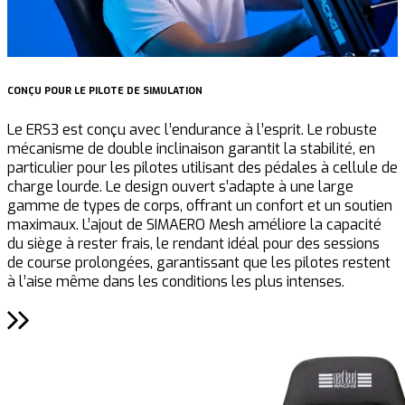
CONÇU POUR LE PILOTE DE SIMULATION
Q
Le ERS3 est conçu avec l’endurance à l’esprit. Le robuste
U
mécanisme de double inclinaison garantit la stabilité, en
S
particulier pour les pilotes utilisant des pédales à cellule de
m
charge lourde. Le design ouvert s’adapte à une large
t
gamme de types de corps, offrant un confort et un soutien
s
maximaux. L’ajout de SIMAERO Mesh améliore la capacité
r
du siège à rester frais, le rendant idéal pour des sessions
u
de course prolongées, garantissant que les pilotes restent
g
à l’aise même dans les conditions les plus intenses.
à