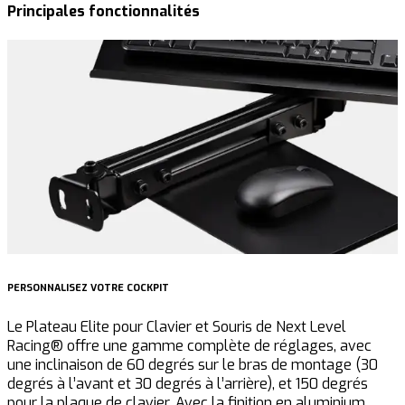
Principales fonctionnalités
PERSONNALISEZ VOTRE COCKPIT
U
Le Plateau Elite pour Clavier et Souris de Next Level
L
Racing® offre une gamme complète de réglages, avec
r
une inclinaison de 60 degrés sur le bras de montage (30
e
degrés à l’avant et 30 degrés à l’arrière), et 150 degrés
s
pour la plaque de clavier. Avec la finition en aluminium
a