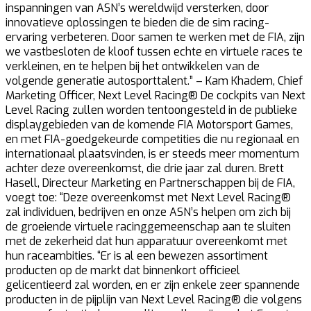
inspanningen van ASN’s wereldwijd versterken, door
innovatieve oplossingen te bieden die de sim racing-
ervaring verbeteren. Door samen te werken met de FIA, zijn
we vastbesloten de kloof tussen echte en virtuele races te
verkleinen, en te helpen bij het ontwikkelen van de
volgende generatie autosporttalent.” – Kam Khadem, Chief
Marketing Officer, Next Level Racing® De cockpits van Next
Level Racing zullen worden tentoongesteld in de publieke
displaygebieden van de komende FIA Motorsport Games,
en met FIA-goedgekeurde competities die nu regionaal en
internationaal plaatsvinden, is er steeds meer momentum
achter deze overeenkomst, die drie jaar zal duren. Brett
Hasell, Directeur Marketing en Partnerschappen bij de FIA,
voegt toe: “Deze overeenkomst met Next Level Racing®
zal individuen, bedrijven en onze ASN’s helpen om zich bij
de groeiende virtuele racinggemeenschap aan te sluiten
met de zekerheid dat hun apparatuur overeenkomt met
hun raceambities. “Er is al een bewezen assortiment
producten op de markt dat binnenkort officieel
gelicentieerd zal worden, en er zijn enkele zeer spannende
producten in de pijplijn van Next Level Racing® die volgens