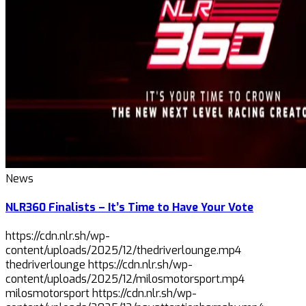
News
NLR360 Finalists – It’s Time to Have Your Vote
https://cdn.nlr.sh/wp-
content/uploads/2025/12/thedriverlounge.mp4
thedriverlounge https://cdn.nlr.sh/wp-
content/uploads/2025/12/milosmotorsport.mp4
milosmotorsport https://cdn.nlr.sh/wp-