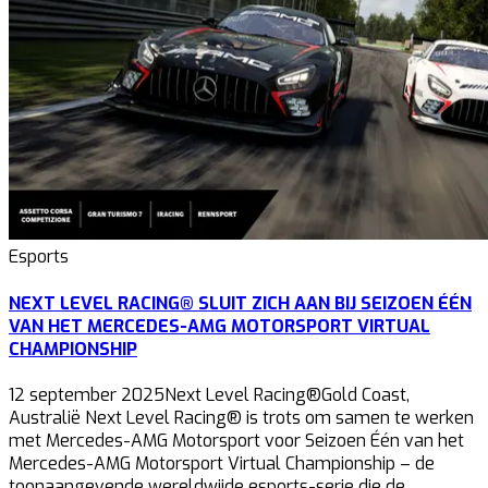
Esports
NEXT LEVEL RACING® SLUIT ZICH AAN BIJ SEIZOEN ÉÉN
VAN HET MERCEDES-AMG MOTORSPORT VIRTUAL
CHAMPIONSHIP
12 september 2025Next Level Racing®Gold Coast,
Australië Next Level Racing® is trots om samen te werken
met Mercedes-AMG Motorsport voor Seizoen Één van het
Mercedes-AMG Motorsport Virtual Championship – de
toonaangevende wereldwijde esports-serie die de