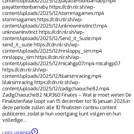
content/uploads/2025/12/payattentionbarnaby.mp4
payattentionbarnaby https://cdn.nlr.sh/wp-
content/uploads/2025/12/stommagames.mp4
stommagames https://cdn.nlr.sh/wp-
content/uploads/2025/12/unknowninstinct1.mp4
unknowninstinct https://cdn.nlr.sh/wp-
content/uploads/2025/12/Send_it_Suzie.mp4
send_it_suzie https://cdn.nlr.sh/wp-
content/uploads/2025/12/mrsloppy_sim.mp4
mrsloppy_sim https://cdn.nlr.sh/wp-
content/uploads/2025/12/micahgp07.mp4 micahgp07
https://cdn.nlr.sh/wp-
content/uploads/2025/12/blairsimracing.mp4
blairsimracing https://cdn.nlr.sh/wp-
content/uploads/2025/12/zadigchaouche82.mp4
ZadigChaouche82 NLR360 Finales – Wat je moet weten De
Finalistenfase loopt van 15 december tot 16 januari 2026.In
deze periode zullen alle 10 finalisten continu content
publiceren, zodat je hun voortgang kunt volgen en hun
volledige…
LEES VERDER