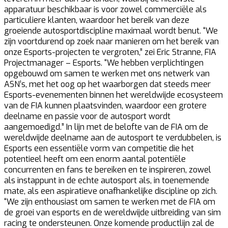
apparatuur beschikbaar is voor zowel commerciële als
particuliere klanten, waardoor het bereik van deze
groeiende autosportdiscipline maximaal wordt benut. “We
zijn voortdurend op zoek naar manieren om het bereik van
onze Esports-projecten te vergroten,” zei Eric Stranne, FIA
Projectmanager – Esports. “We hebben verplichtingen
opgebouwd om samen te werken met ons netwerk van
ASN’s, met het oog op het waarborgen dat steeds meer
Esports-evenementen binnen het wereldwijde ecosysteem
van de FIA kunnen plaatsvinden, waardoor een grotere
deelname en passie voor de autosport wordt
aangemoedigd.” In lijn met de belofte van de FIA om de
wereldwijde deelname aan de autosport te verdubbelen, is
Esports een essentiële vorm van competitie die het
potentieel heeft om een enorm aantal potentiële
concurrenten en fans te bereiken en te inspireren, zowel
als instappunt in de echte autosport als, in toenemende
mate, als een aspiratieve onafhankelijke discipline op zich.
“We zijn enthousiast om samen te werken met de FIA om
de groei van esports en de wereldwijde uitbreiding van sim
racing te ondersteunen. Onze komende productlijn zal de