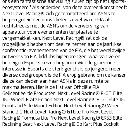
ons een fantastische aanvulling zullen zijn op het Esports-
ecosysteem.” Als onderdeel van deze overeenkomst heeft
Next Level Racing® zich gecommitteerd om ASN’s te
helpen groeien en ontwikkelen, zowel via de FIA als
rechtstreeks met de ASN’s om de verwerving van
apparatuur voor evenementen ter plaatse te
vergemakkelijken. Next Level Racing® zal ook de
mogelijkheid hebben om deel te nemen aan de jaarlijkse
conferentie-evenementen van de FIA, die het wereldwijde
netwerk van FIA-lidclubs bijeenbrengen, waarvan velen
hun eigen Esports-reizen beginnen. Met de groeiende
interesse in Esports die sterk gericht is op jongere, meer
diverse doelgroepen, is de FIA erop gebrand om de kansen
die ze kan bieden aan haar ASN’s in deze ruimte te
maximaliseren. Hier is de lijst van Officiële FIA
Gelicentieerde Producten: Next Level Racing® F-GT Elite
160 Wheel Plate Edition Next Level Racing® F-GT Elite 160
Front and Side Mount Edition Next Level Racing® Wheel
Stand 2.0 Next Level Racing® GTLite Pro Next Level
Racing® Formula Lite Pro Next Level Racing® ERS3 Elite
Reclining Seat Next Level Racing® Go Kart Plus Cockpit