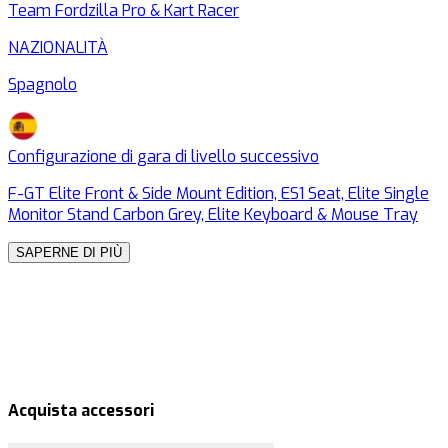
Team Fordzilla Pro & Kart Racer
P
NAZIONALITÀ
Spagnolo
I
Configurazione di gara di livello successivo
C
F-GT Elite Front & Side Mount Edition, ES1 Seat, Elite Single
F
Monitor Stand Carbon Grey, Elite Keyboard & Mouse Tray
M
SAPERNE DI PIÙ
Acquista accessori