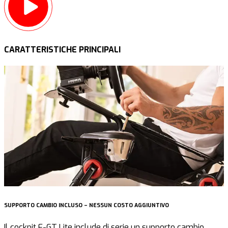
CARATTERISTICHE PRINCIPALI
SUPPORTO CAMBIO INCLUSO – NESSUN COSTO AGGIUNTIVO
S
Il cockpit F-GT Lite include di serie un supporto cambio
I