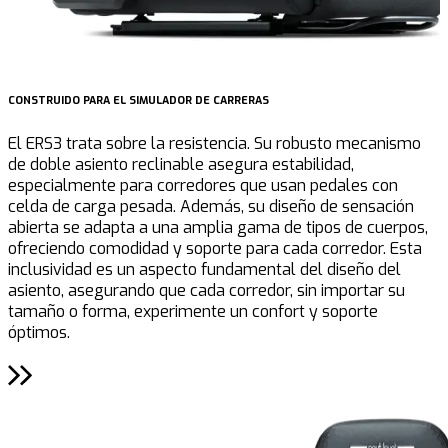
CONSTRUIDO PARA EL SIMULADOR DE CARRERAS
C
El ERS3 trata sobre la resistencia. Su robusto mecanismo
T
de doble asiento reclinable asegura estabilidad,
d
especialmente para corredores que usan pedales con
s
celda de carga pesada. Además, su diseño de sensación
d
abierta se adapta a una amplia gama de tipos de cuerpos,
h
ofreciendo comodidad y soporte para cada corredor. Esta
d
inclusividad es un aspecto fundamental del diseño del
e
asiento, asegurando que cada corredor, sin importar su
e
tamaño o forma, experimente un confort y soporte
c
óptimos.