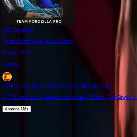
ESPECIALIDAD
Team Fordzilla Pro & Kart Racer
NACIONALIDAD
Español
CONFIGURACIÓN DE PRÓXIMO NIVEL DE CARRERAS
F-GT Elite Front & Side Mount Edition, ES1 Seat, Elite Single
Aprende Más
NUESTRO
EMBAJADORES