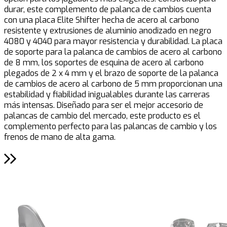
durar, este complemento de palanca de cambios cuenta
a
con una placa Elite Shifter hecha de acero al carbono
h
resistente y extrusiones de aluminio anodizado en negro
á
4080 y 4040 para mayor resistencia y durabilidad. La placa
v
de soporte para la palanca de cambios de acero al carbono
a
de 8 mm, los soportes de esquina de acero al carbono
1
plegados de 2 x 4 mm y el brazo de soporte de la palanca
i
de cambios de acero al carbono de 5 mm proporcionan una
s
estabilidad y fiabilidad inigualables durante las carreras
c
más intensas. Diseñado para ser el mejor accesorio de
c
palancas de cambio del mercado, este producto es el
a
complemento perfecto para las palancas de cambio y los
c
frenos de mano de alta gama.
c