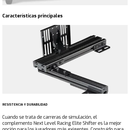
Características principales
RESISTENCIA Y DURABILIDAD
A
Cuando se trata de carreras de simulación, el
E
complemento Next Level Racing Elite Shifter es la mejor
h
opción para los jugadores más exigentes. Construido para
c