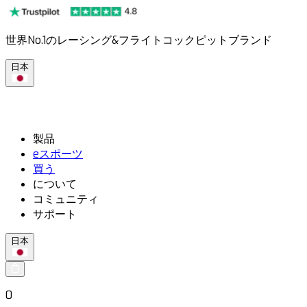
世界No.1のレーシング&フライトコックピットブランド
日本
製品
eスポーツ
買う
について
コミュニティ
サポート
日本
0