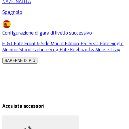
NAZIONALITÀ
Spagnolo
I
Configurazione di gara di livello successivo
C
F-GT Elite Front & Side Mount Edition, ES1 Seat, Elite Single
F
Monitor Stand Carbon Grey, Elite Keyboard & Mouse Tray
M
SAPERNE DI PIÙ
Acquista accessori