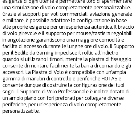
esigenze di ogni utente e permettere loro di sperimentare
u
una simulazione di volo completamente personalizzabile.
c
Grazie ai supporti per voli commerciali, aviazione generale
c
e militare, è possibile adattare la configurazione in base
o
alle proprie esigenze per un’esperienza autentica. Il braccio
d
di volo girevole e il supporto per mouse/tastiera regolabili
c
in angolazione garantiscono una maggiore comodità e
r
facilità di accesso durante le lunghe ore di volo. Il Supporto
g
per il Sedile da Gaming impedisce il rollio all’indietro
a
quando si utilizzano i timoni, mentre la piastra di fissaggio
4
consente di montare facilmente la barra di comando e gli
g
accessori. La Piastra di Volo è compatibile con un’ampia
3
gamma di manubri di controllo e periferiche HOTAS e
r
consente dunque di costruire la configurazione dei tuoi
v
sogni. Il Supporto di Volo Professionale è inoltre dotato di
P
un ampio piano con fori preforati per collegare diverse
p
periferiche, per un’esperienza di volo completamente
p
personalizzabile.