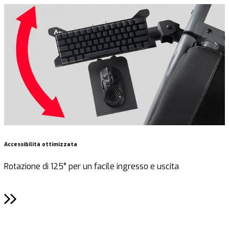
Accessibilità ottimizzata
M
Rotazione di 125° per un facile ingresso e uscita
M
p