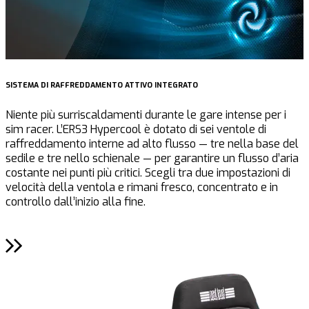
SISTEMA DI RAFFREDDAMENTO ATTIVO INTEGRATO
C
Niente più surriscaldamenti durante le gare intense per i
P
sim racer. L’ERS3 Hypercool è dotato di sei ventole di
m
raffreddamento interne ad alto flusso — tre nella base del
r
sedile e tre nello schienale — per garantire un flusso d’aria
e
costante nei punti più critici. Scegli tra due impostazioni di
c
velocità della ventola e rimani fresco, concentrato e in
i
controllo dall’inizio alla fine.
r
s